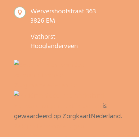
Wervershoofstraat 363

3826 EM
Vathorst
Hooglanderveen
Verloskundigenpraktijk De Kei
is
gewaardeerd op ZorgkaartNederland.
Bekijk alle waarderingen