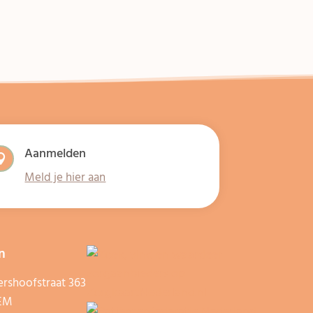
Aanmelden

Meld je hier aan
n
rshoofstraat 363
 EM