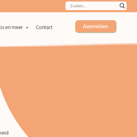
Aanmelden
ips en meer
Contact
heid