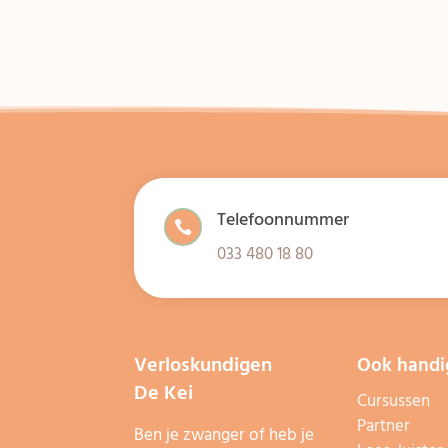
Telefoonnummer

033 480 18 80
Verloskundigen
Ook handi
De Kei
Cursussen
Partner
Ben je zwanger of heb je