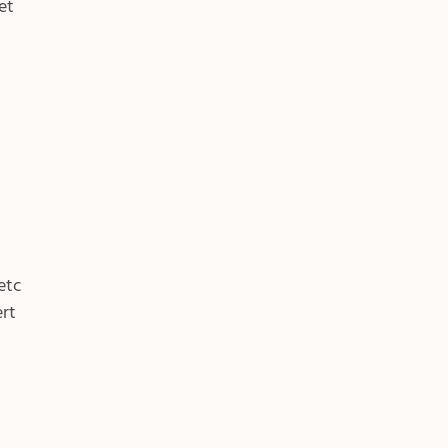
et
etc
ert