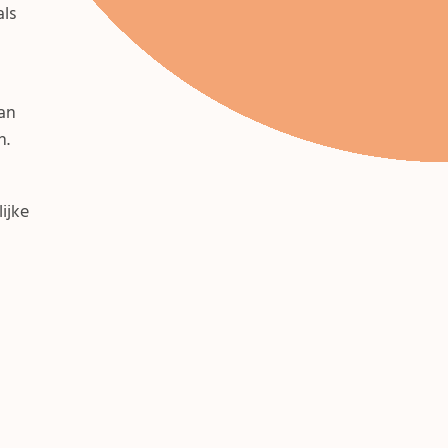
als
van
n.
ijke