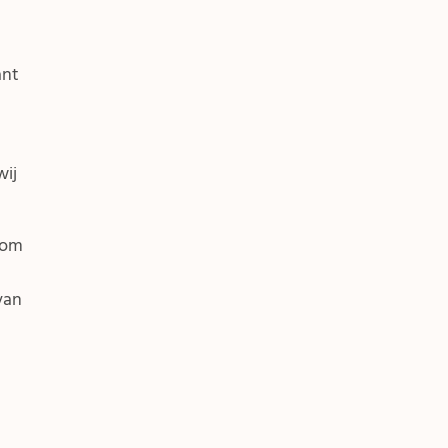
ant
wij
 om
van