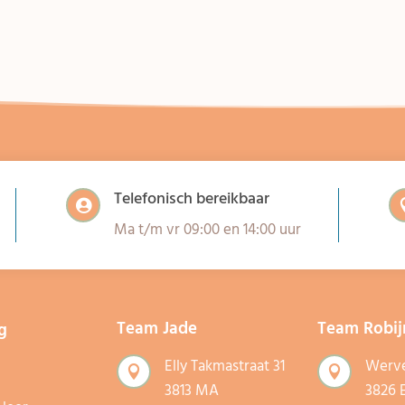
Telefonisch bereikbaar

Ma t/m vr 09:00 en 14:00 uur
Team Jade
Team Robij
g
Elly Takmastraat 31
Werve


3813 MA
3826