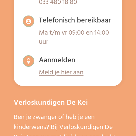
033 480 18 80
Telefonisch bereikbaar

Ma t/m vr 09:00 en 14:00
uur
Aanmelden

Meld je hier aan
Verloskundigen De Kei
Ben je zwanger of heb je een
kinderwens? Bij Verloskundigen De