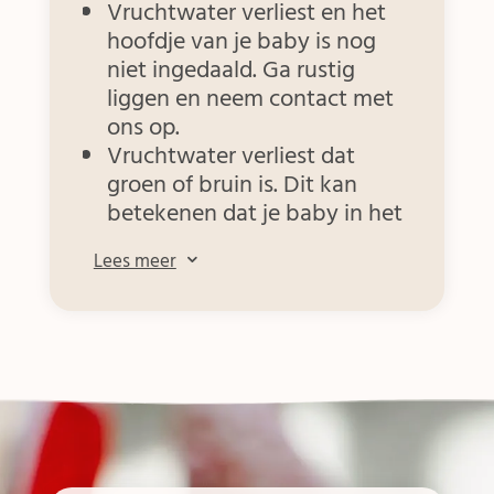
Vruchtwater verliest en het
hoofdje van je baby is nog
niet ingedaald. Ga rustig
liggen en neem contact met
ons op.
Vruchtwater verliest dat
groen of bruin is. Dit kan
betekenen dat je baby in het
vruchtwater heeft gepoept
Lees meer
3
(meconium). Neem in dat
geval contact met ons op,
zodat we een controle
kunnen doen.
Helderrood bloed verliest
(zoals bij een flinke
menstruatie)
Regelmatige, pijnlijke weeën