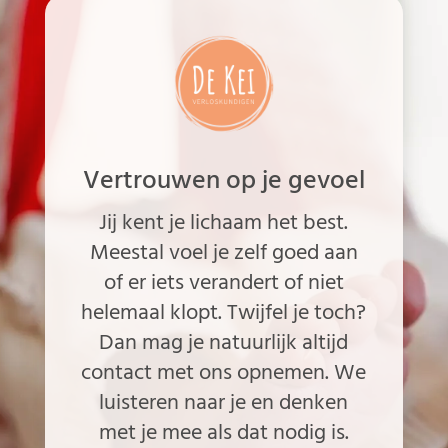
hebt die elke 4 à 5 minuten
komen en ongeveer een
minuut duren. Bel ons zodra
je ze anderhalf uur lang hebt
Je vliezen breken en het
vruchtwater is helder. Bel ons
tussen 09.00 en 21.00 uur (’s
Vertrouwen op je gevoel
nachts hoef je niet direct te
bellen, tenzij er iets
Jij kent je lichaam het best.
bijzonders is)
Meestal voel je zelf goed aan
Je net thuis bent gekomen na
of er iets verandert of niet
een ziekenhuisbevalling. Laat
helemaal klopt. Twijfel je toch?
het ons weten zodat we je
Dan mag je natuurlijk altijd
kunnen begeleiden in de
kraamtijd
contact met ons opnemen. We
Je koorts hebt of andere
luisteren naar je en denken
klachten die je niet vertrouwt
met je mee als dat nodig is.