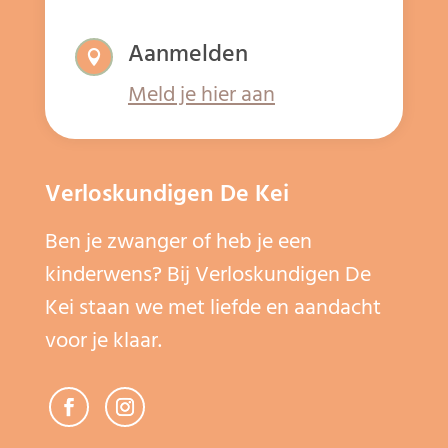
Aanmelden

Meld je hier aan
Verloskundigen De Kei
Ben je zwanger of heb je een
kinderwens? Bij Verloskundigen De
Kei staan we met liefde en aandacht
voor je klaar.