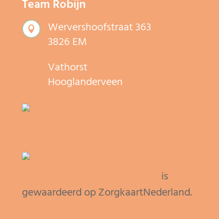
Team Robijn
Wervershoofstraat 363

3826 EM
Vathorst
Hooglanderveen
Verloskundigenpraktijk De Kei
is
gewaardeerd op ZorgkaartNederland.
Bekijk alle waarderingen